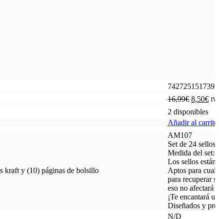
7427251517393
16,99
€
8,50
€
IVA
2 disponibles
Añadir al carrito
AM107
Set de 24 sellos 
Medida del set:
Los sellos están
kraft y (10) páginas de bolsillo
Aptos para cualq
para recuperar s
eso no afectará a
¡Te encantará us
Diseñados y pro
N/D