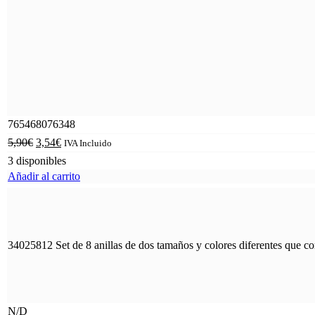
765468076348
5,90
€
3,54
€
IVA Incluido
3 disponibles
Añadir al carrito
34025812 Set de 8 anillas de dos tamaños y colores diferentes que c
N/D