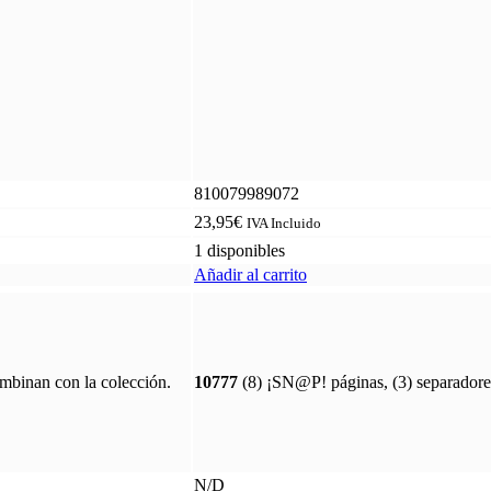
810079989072
23,95
€
IVA Incluido
1 disponibles
Añadir al carrito
ombinan con la colección.
10777
(8) ¡SN@P! páginas, (3) separadores 
N/D