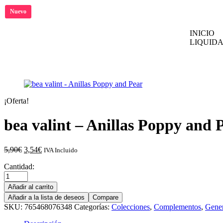
Nuevo
INICIO
LIQUIDA
¡Oferta!
bea valint – Anillas Poppy and 
5,90
€
3,54
€
IVA Incluido
Cantidad:
Añadir al carrito
Añadir a la lista de deseos
Compare
SKU:
765468076348
Categorías:
Colecciones
,
Complementos
,
Gener