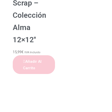
Scrap –
Colección
Alma
12×12″
15,99
€
IVA Incluido
Añadir Al
Carrito