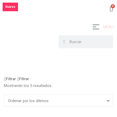
Nuevo
Nuevo
Nuevo
Nuevo
Nuevo
MENU
Filtrar
Filtrar
Mostrando los 5 resultados