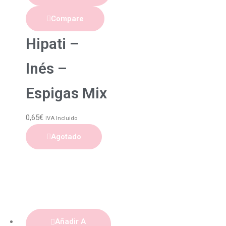
Compare
Hipati –
Inés –
Espigas Mix
0,65
€
IVA Incluido
Agotado
Añadir A