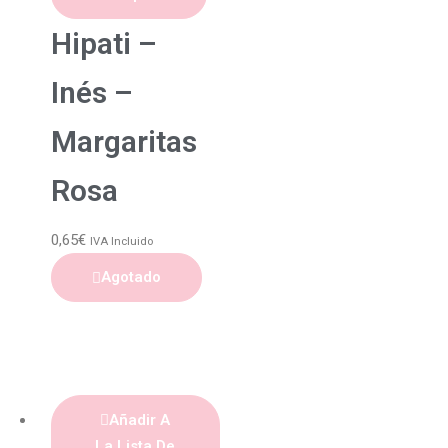
Hipati –
Inés –
Margaritas
Rosa
0,65
€
IVA Incluido
Agotado
Añadir A
La Lista De