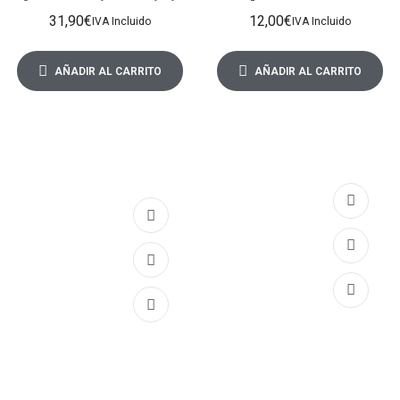
Yana Smakula
borde superior e inferior
31,90
€
12,00
€
en los tejados
IVA Incluido
IVA Incluido
AÑADIR AL CARRITO
AÑADIR AL CARRITO