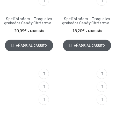
Spellbinders – Troqueles
Spellbinders – Troqueles
grabados Candy Christmas:
grabados Candy Christmas:
Entrega de pan de jengibre
Avión y pancartas de
20,99
€
18,20
€
– Stamperia
jengibre – Stamperia
IVA Incluido
IVA Incluido
AÑADIR AL CARRITO
AÑADIR AL CARRITO