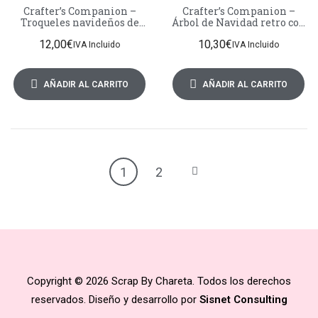
Crafter’s Companion –
Crafter’s Companion –
Troqueles navideños de
Árbol de Navidad retro con
bordes superior e inferior
borde redondeado
12,00
€
10,30
€
Arctic Friends
IVA Incluido
IVA Incluido
AÑADIR AL CARRITO
AÑADIR AL CARRITO
1
2
Copyright © 2026 Scrap By Chareta. Todos los derechos
reservados. Diseño y desarrollo por
Sisnet Consulting