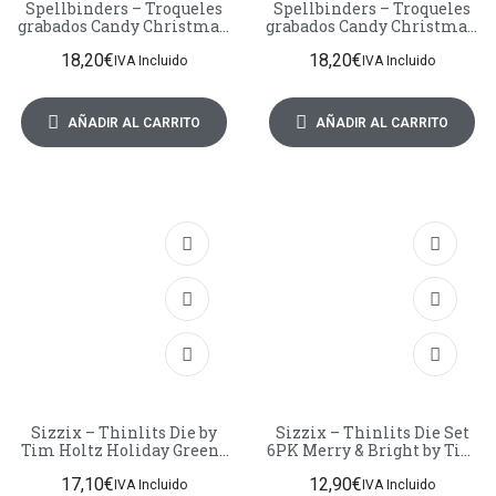
Spellbinders – Troqueles
Spellbinders – Troqueles
grabados Candy Christmas:
grabados Candy Christmas:
Bordes dulces – Stamperia
Casa de jengibre -
18,20
€
18,20
€
Stamperia
IVA Incluido
IVA Incluido
AÑADIR AL CARRITO
AÑADIR AL CARRITO
Sizzix – Thinlits Die by
Sizzix – Thinlits Die Set
Tim Holtz Holiday Greens
6PK Merry & Bright by Tim
Mini (11pcs)
Holtz
17,10
€
12,90
€
IVA Incluido
IVA Incluido