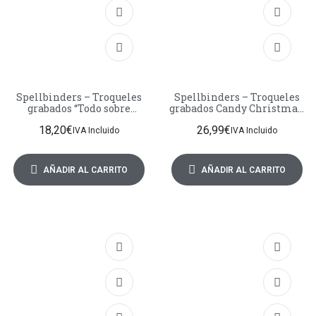
Spellbinders – Troqueles
Spellbinders – Troqueles
grabados “Todo sobre
grabados Candy Christmas:
Navidad”: Follaje navideño
Tren de jengibre –
18,20
€
26,99
€
Stamperia
IVA Incluido
IVA Incluido
AÑADIR AL CARRITO
AÑADIR AL CARRITO