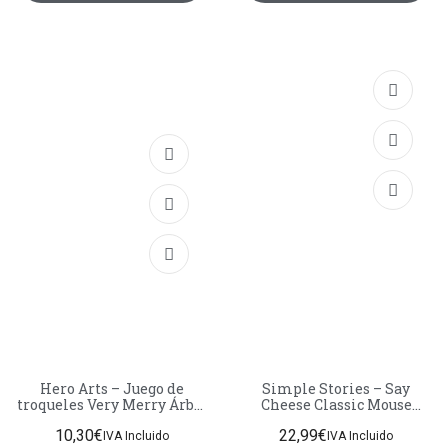
Hero Arts – Juego de
Simple Stories – Say
troqueles Very Merry Árbol
Cheese Classic Mouse
Festivo
Christmas Collection
10,30
€
22,99
€
Troqueles adornos
IVA Incluido
IVA Incluido