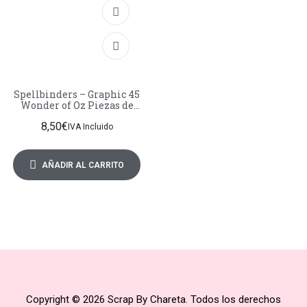
Spellbinders – Graphic 45
Wonder of Oz Piezas de
cartón prensado, etiquetas
8,50
€
y marcos
IVA Incluido
AÑADIR AL CARRITO
Copyright © 2026 Scrap By Chareta. Todos los derechos