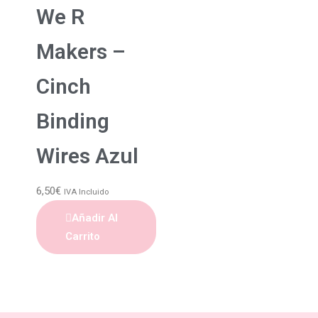
We R
Makers –
Cinch
Binding
Wires Azul
6,50
€
IVA Incluido
Añadir Al
Carrito