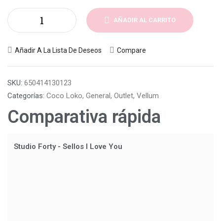
AÑADIR AL CARRITO
Añadir A La Lista De Deseos
Compare
SKU:
650414130123
Categorías:
Coco Loko
,
General
,
Outlet
,
Vellum
Comparativa rápida
Studio Forty - Sellos I Love You