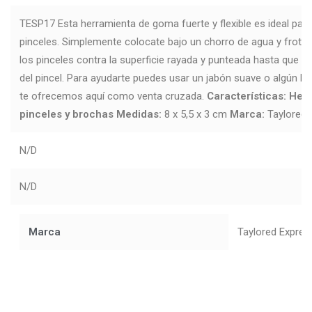
TESP17 Esta herramienta de goma fuerte y flexible es ideal para
pinceles. Simplemente colocate bajo un chorro de agua y frota
los pinceles contra la superficie rayada y punteada hasta que v
del pincel. Para ayudarte puedes usar un jabón suave o algún lí
te ofrecemos aquí como venta cruzada.
Características:
Herr
pinceles y brochas
Medidas:
8 x 5,5 x 3 cm
Marca:
Taylored 
N/D
N/D
Marca
Taylored Expres